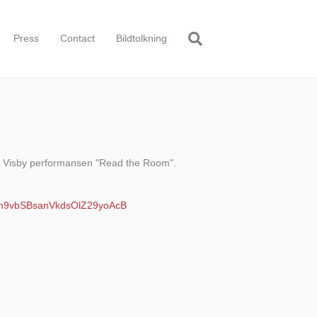
Press
Contact
Bildtolkning
Form Visby performansen "Read the Room".
cm9vbSBsanVkdsOlZ29yoAcB