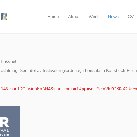
Home
About
Work
News
CV
Frikonst.
a avslutning. Som del av festivalen gjorde jag i bönsalen i Konst och 
KaAN4&list=RDGTwidpKaAN4&start_radio=1&pp=ygUYcmVhZCB0aGUg